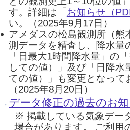
との観測史上1～10位の値
す。詳細は「
お知らせ（PDF
い。（2025年9月17日）
アメダスの松島観測所（熊本
測データを精査し、降水量
「日最大1時間降水量」の「
しての値）」及び「日降水
ての値）」も変更となって
（2025年8月20日）
データ修正の過去のお知
※ 掲載している気象デー
場合があります。 ご利用