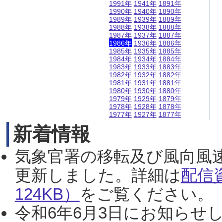
1991年
1941年
1891年
1990年
1940年
1890年
1989年
1939年
1889年
1988年
1938年
1888年
1987年
1937年
1887年
1986年
1936年
1886年
1985年
1935年
1885年
1984年
1934年
1884年
1983年
1933年
1883年
1982年
1932年
1882年
1981年
1931年
1881年
1980年
1930年
1880年
1979年
1929年
1879年
1978年
1928年
1878年
1977年
1927年
1877年
新着情報
気象官署の移転及び風向風
更新しました。詳細は
配信
124KB）
をご覧ください。（2
令和6年6月3日にお知らせし