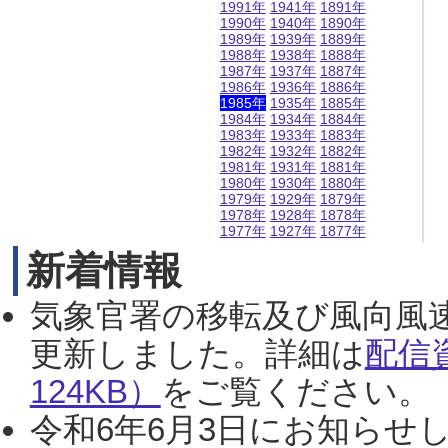
1991年
1941年
1891年
1990年
1940年
1890年
1989年
1939年
1889年
1988年
1938年
1888年
1987年
1937年
1887年
1986年
1936年
1886年
1985年
1935年
1885年
1984年
1934年
1884年
1983年
1933年
1883年
1982年
1932年
1882年
1981年
1931年
1881年
1980年
1930年
1880年
1979年
1929年
1879年
1978年
1928年
1878年
1977年
1927年
1877年
新着情報
気象官署の移転及び風向風
更新しました。詳細は
配信
124KB）
をご覧ください。（2
令和6年6月3日にお知らせし