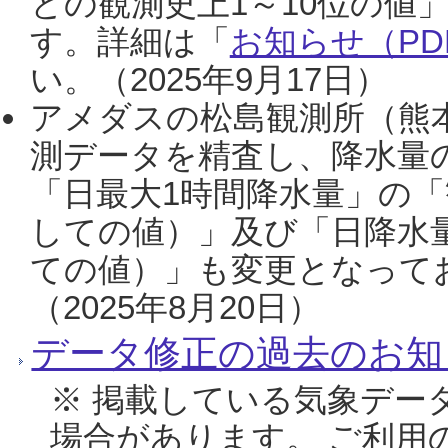
との観測史上1～10位の値
す。詳細は「
お知らせ（PDF
い。（2025年9月17日）
アメダスの松島観測所（熊本
測データを精査し、降水量
「日最大1時間降水量」の「
しての値）」及び「日降水
ての値）」も変更となって
（2025年8月20日）
データ修正の過去のお知
※ 掲載している気象デー
場合があります。 ご利用