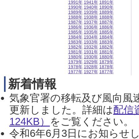
1991年
1941年
1891年
1990年
1940年
1890年
1989年
1939年
1889年
1988年
1938年
1888年
1987年
1937年
1887年
1986年
1936年
1886年
1985年
1935年
1885年
1984年
1934年
1884年
1983年
1933年
1883年
1982年
1932年
1882年
1981年
1931年
1881年
1980年
1930年
1880年
1979年
1929年
1879年
1978年
1928年
1878年
1977年
1927年
1877年
新着情報
気象官署の移転及び風向風
更新しました。詳細は
配信
124KB）
をご覧ください。（2
令和6年6月3日にお知らせし