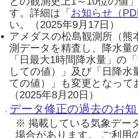
との観測史上1～10位の値
す。詳細は「
お知らせ（PDF
い。（2025年9月17日）
アメダスの松島観測所（熊本
測データを精査し、降水量
「日最大1時間降水量」の「
しての値）」及び「日降水
ての値）」も変更となって
（2025年8月20日）
データ修正の過去のお知
※ 掲載している気象デー
場合があります。 ご利用