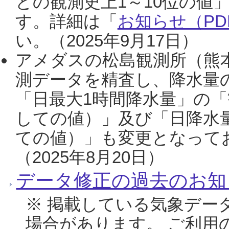
との観測史上1～10位の値
す。詳細は「
お知らせ（PDF
い。（2025年9月17日）
アメダスの松島観測所（熊本
測データを精査し、降水量
「日最大1時間降水量」の「
しての値）」及び「日降水
ての値）」も変更となって
（2025年8月20日）
データ修正の過去のお知
※ 掲載している気象デー
場合があります。 ご利用