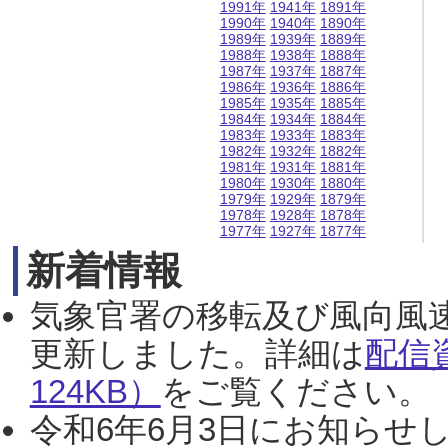
1991年
1941年
1891年
1990年
1940年
1890年
1989年
1939年
1889年
1988年
1938年
1888年
1987年
1937年
1887年
1986年
1936年
1886年
1985年
1935年
1885年
1984年
1934年
1884年
1983年
1933年
1883年
1982年
1932年
1882年
1981年
1931年
1881年
1980年
1930年
1880年
1979年
1929年
1879年
1978年
1928年
1878年
1977年
1927年
1877年
新着情報
気象官署の移転及び風向風
更新しました。詳細は
配信
124KB）
をご覧ください。（2
令和6年6月3日にお知らせし