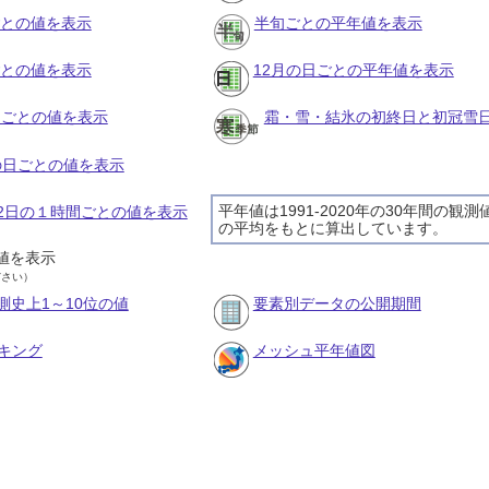
ごとの値を表示
半旬ごとの平年値を表示
ごとの値を表示
12月の日ごとの平年値を表示
旬ごとの値を表示
霜・雪・結氷の初終日と初冠雪
月の日ごとの値を表示
平年値は1991-2020年の30年間の観測
月12日の１時間ごとの値を表示
の平均をもとに算出しています。
値を表示
ださい）
測史上1～10位の値
要素別データの公開期間
キング
メッシュ平年値図