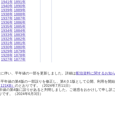
1941年
1891年
1940年
1890年
1939年
1889年
1938年
1888年
1937年
1887年
1936年
1886年
1935年
1885年
1934年
1884年
1933年
1883年
1932年
1882年
1931年
1881年
1930年
1880年
1929年
1879年
1928年
1878年
1927年
1877年
設に伴い、平年値の一部を更新しました。詳細は
配信資料に関するお知らせ
0年平年値の第4版の一部誤りを修正し、第4.0.1版として公開、利用を
21KB）
のとおりです。（2024年7月11日）
0年平年値の第4版に誤りがあると判明しました。ご迷惑をおかけして申し訳
です。（2024年6月3日）