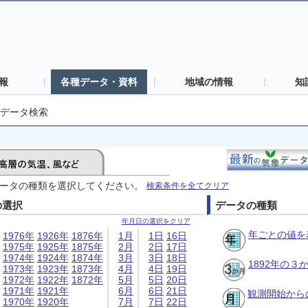
報
各種データ・資料
地域の情報
知
データ検索
ータの種類を選択してください。
検索条件を全てクリア
の選択
データの種類
年月日の選択をクリア
年ごとの値を
1976年
1926年
1876年
1月
1日
16日
1975年
1925年
1875年
2月
2日
17日
1974年
1924年
1874年
3月
3日
18日
1892年の
1973年
1923年
1873年
4月
4日
19日
1972年
1922年
1872年
5月
5日
20日
1971年
1921年
6月
6日
21日
観測開始から
1970年
1920年
7月
7日
22日