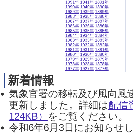
1991年
1941年
1891年
1990年
1940年
1890年
1989年
1939年
1889年
1988年
1938年
1888年
1987年
1937年
1887年
1986年
1936年
1886年
1985年
1935年
1885年
1984年
1934年
1884年
1983年
1933年
1883年
1982年
1932年
1882年
1981年
1931年
1881年
1980年
1930年
1880年
1979年
1929年
1879年
1978年
1928年
1878年
1977年
1927年
1877年
新着情報
気象官署の移転及び風向風
更新しました。詳細は
配信
124KB）
をご覧ください。（2
令和6年6月3日にお知らせし