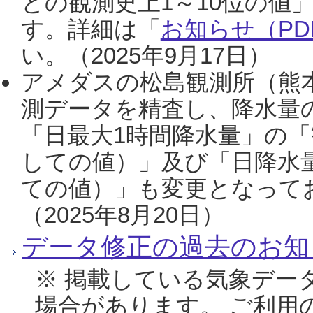
との観測史上1～10位の値
す。詳細は「
お知らせ（PDF
い。（2025年9月17日）
アメダスの松島観測所（熊本
測データを精査し、降水量
「日最大1時間降水量」の「
しての値）」及び「日降水
ての値）」も変更となって
（2025年8月20日）
データ修正の過去のお知
※ 掲載している気象デー
場合があります。 ご利用