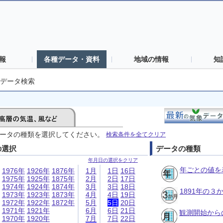
報
各種データ・資料
地域の情報
知
データ検索
ータの種類を選択してください。
検索条件を全てクリア
の選択
データの種類
年月日の選択をクリア
年ごとの値を
1976年
1926年
1876年
1月
1日
16日
1975年
1925年
1875年
2月
2日
17日
1974年
1924年
1874年
3月
3日
18日
1891年の
1973年
1923年
1873年
4月
4日
19日
1972年
1922年
1872年
5月
5日
20日
1971年
1921年
6月
6日
21日
観測開始から
1970年
1920年
7月
7日
22日