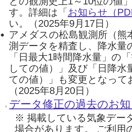
との観測史上1～10位の値
す。詳細は「
お知らせ（PDF
い。（2025年9月17日）
アメダスの松島観測所（熊本
測データを精査し、降水量
「日最大1時間降水量」の「
しての値）」及び「日降水
ての値）」も変更となって
（2025年8月20日）
データ修正の過去のお知
※ 掲載している気象デー
場合があります。 ご利用