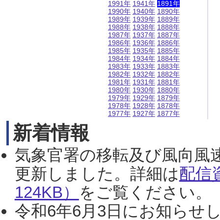
1991年
1941年
1891年
1990年
1940年
1890年
1989年
1939年
1889年
1988年
1938年
1888年
1987年
1937年
1887年
1986年
1936年
1886年
1985年
1935年
1885年
1984年
1934年
1884年
1983年
1933年
1883年
1982年
1932年
1882年
1981年
1931年
1881年
1980年
1930年
1880年
1979年
1929年
1879年
1978年
1928年
1878年
1977年
1927年
1877年
新着情報
気象官署の移転及び風向風
更新しました。詳細は
配信
124KB）
をご覧ください。（2
令和6年6月3日にお知らせし