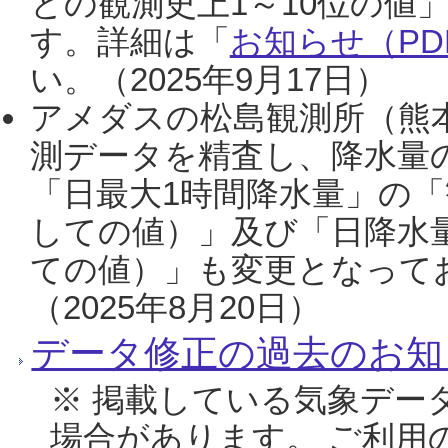
との観測史上1～10位の値
す。詳細は「
お知らせ（PDF
い。（2025年9月17日）
アメダスの松島観測所（熊本
測データを精査し、降水量
「日最大1時間降水量」の「
しての値）」及び「日降水
ての値）」も変更となって
（2025年8月20日）
データ修正の過去のお知
※ 掲載している気象デー
場合があります。 ご利用