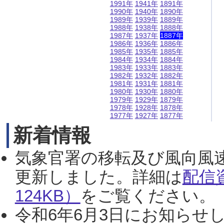
1991年
1941年
1891年
1990年
1940年
1890年
1989年
1939年
1889年
1988年
1938年
1888年
1987年
1937年
1887年
1986年
1936年
1886年
1985年
1935年
1885年
1984年
1934年
1884年
1983年
1933年
1883年
1982年
1932年
1882年
1981年
1931年
1881年
1980年
1930年
1880年
1979年
1929年
1879年
1978年
1928年
1878年
1977年
1927年
1877年
新着情報
気象官署の移転及び風向風
更新しました。詳細は
配信
124KB）
をご覧ください。（2
令和6年6月3日にお知らせし