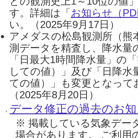
との観測史上1～10位の値
す。詳細は「
お知らせ（PDF
い。（2025年9月17日）
アメダスの松島観測所（熊本
測データを精査し、降水量
「日最大1時間降水量」の「
しての値）」及び「日降水
ての値）」も変更となって
（2025年8月20日）
データ修正の過去のお知
※ 掲載している気象デー
場合があります。 ご利用