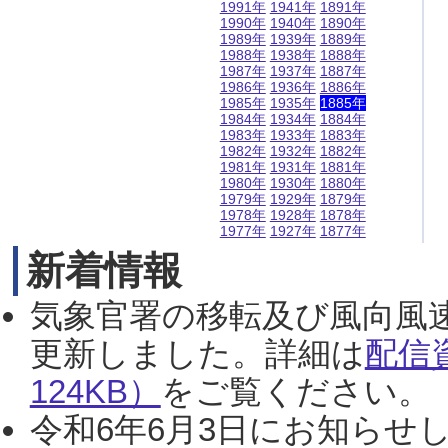
1991年
1941年
1891年
1990年
1940年
1890年
1989年
1939年
1889年
1988年
1938年
1888年
1987年
1937年
1887年
1986年
1936年
1886年
1985年
1935年
1885年
1984年
1934年
1884年
1983年
1933年
1883年
1982年
1932年
1882年
1981年
1931年
1881年
1980年
1930年
1880年
1979年
1929年
1879年
1978年
1928年
1878年
1977年
1927年
1877年
新着情報
気象官署の移転及び風向風
更新しました。詳細は
配信
124KB）
をご覧ください。（2
令和6年6月3日にお知らせし