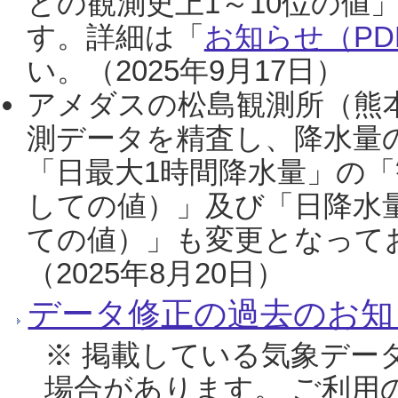
との観測史上1～10位の値
す。詳細は「
お知らせ（PDF
い。（2025年9月17日）
アメダスの松島観測所（熊本
測データを精査し、降水量
「日最大1時間降水量」の「
しての値）」及び「日降水
ての値）」も変更となって
（2025年8月20日）
データ修正の過去のお知
※ 掲載している気象デー
場合があります。 ご利用