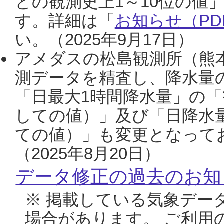
との観測史上1～10位の値
す。詳細は「
お知らせ（PDF
い。（2025年9月17日）
アメダスの松島観測所（熊本
測データを精査し、降水量
「日最大1時間降水量」の「
しての値）」及び「日降水
ての値）」も変更となって
（2025年8月20日）
データ修正の過去のお知
※ 掲載している気象デー
場合があります。 ご利用