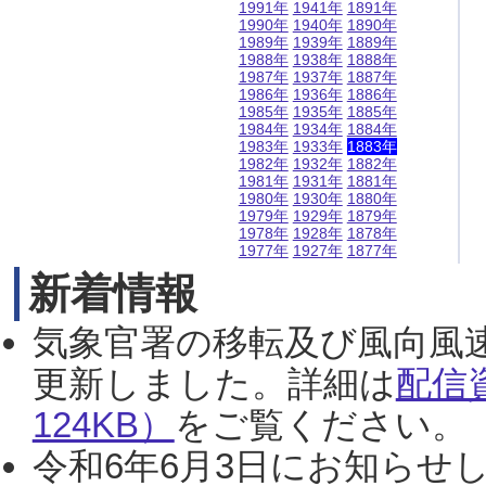
1991年
1941年
1891年
1990年
1940年
1890年
1989年
1939年
1889年
1988年
1938年
1888年
1987年
1937年
1887年
1986年
1936年
1886年
1985年
1935年
1885年
1984年
1934年
1884年
1983年
1933年
1883年
1982年
1932年
1882年
1981年
1931年
1881年
1980年
1930年
1880年
1979年
1929年
1879年
1978年
1928年
1878年
1977年
1927年
1877年
新着情報
気象官署の移転及び風向風
更新しました。詳細は
配信
124KB）
をご覧ください。（2
令和6年6月3日にお知らせし