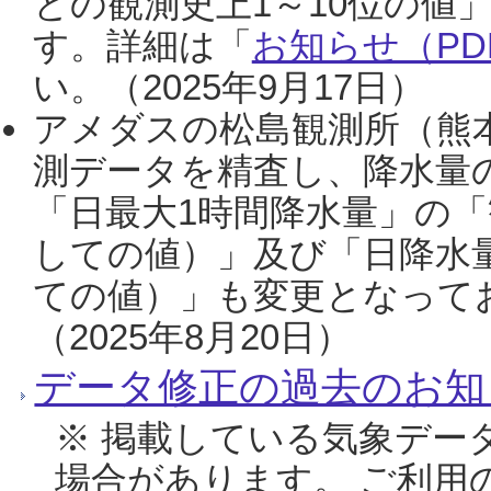
との観測史上1～10位の値
す。詳細は「
お知らせ（PDF
い。（2025年9月17日）
アメダスの松島観測所（熊本
測データを精査し、降水量
「日最大1時間降水量」の「
しての値）」及び「日降水
ての値）」も変更となって
（2025年8月20日）
データ修正の過去のお知
※ 掲載している気象デー
場合があります。 ご利用