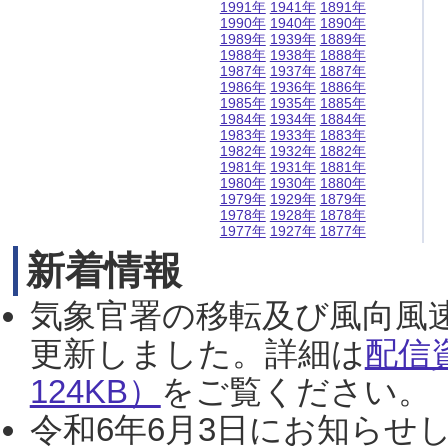
1991年
1941年
1891年
1990年
1940年
1890年
1989年
1939年
1889年
1988年
1938年
1888年
1987年
1937年
1887年
1986年
1936年
1886年
1985年
1935年
1885年
1984年
1934年
1884年
1983年
1933年
1883年
1982年
1932年
1882年
1981年
1931年
1881年
1980年
1930年
1880年
1979年
1929年
1879年
1978年
1928年
1878年
1977年
1927年
1877年
新着情報
気象官署の移転及び風向風
更新しました。詳細は
配信
124KB）
をご覧ください。（2
令和6年6月3日にお知らせし