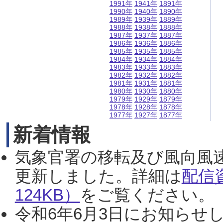
1991年
1941年
1891年
1990年
1940年
1890年
1989年
1939年
1889年
1988年
1938年
1888年
1987年
1937年
1887年
1986年
1936年
1886年
1985年
1935年
1885年
1984年
1934年
1884年
1983年
1933年
1883年
1982年
1932年
1882年
1981年
1931年
1881年
1980年
1930年
1880年
1979年
1929年
1879年
1978年
1928年
1878年
1977年
1927年
1877年
新着情報
気象官署の移転及び風向風
更新しました。詳細は
配信
124KB）
をご覧ください。（2
令和6年6月3日にお知らせし