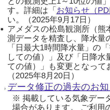
との観測史上1～10位の値
す。詳細は「
お知らせ（PDF
い。（2025年9月17日）
アメダスの松島観測所（熊本
測データを精査し、降水量
「日最大1時間降水量」の「
しての値）」及び「日降水
ての値）」も変更となって
（2025年8月20日）
データ修正の過去のお知
※ 掲載している気象デー
場合があります。 ご利用