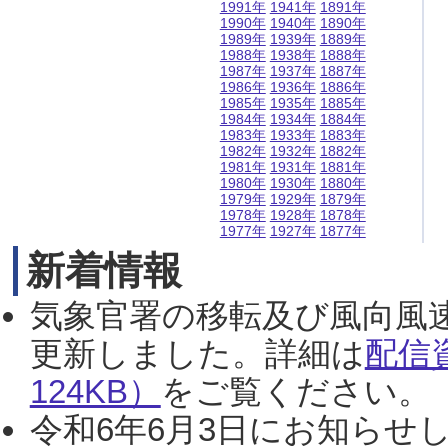
1991年
1941年
1891年
1990年
1940年
1890年
1989年
1939年
1889年
1988年
1938年
1888年
1987年
1937年
1887年
1986年
1936年
1886年
1985年
1935年
1885年
1984年
1934年
1884年
1983年
1933年
1883年
1982年
1932年
1882年
1981年
1931年
1881年
1980年
1930年
1880年
1979年
1929年
1879年
1978年
1928年
1878年
1977年
1927年
1877年
新着情報
気象官署の移転及び風向風
更新しました。詳細は
配信
124KB）
をご覧ください。（2
令和6年6月3日にお知らせし