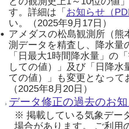
との観測史上1～10位の値
す。詳細は「
お知らせ（PDF
い。（2025年9月17日）
アメダスの松島観測所（熊本
測データを精査し、降水量
「日最大1時間降水量」の「
しての値）」及び「日降水
ての値）」も変更となって
（2025年8月20日）
データ修正の過去のお知
※ 掲載している気象デー
場合があります。 ご利用