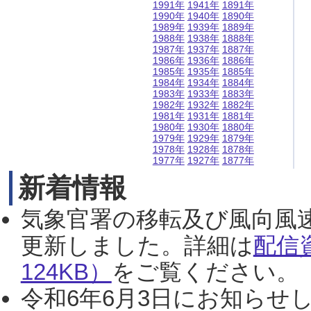
1991年
1941年
1891年
1990年
1940年
1890年
1989年
1939年
1889年
1988年
1938年
1888年
1987年
1937年
1887年
1986年
1936年
1886年
1985年
1935年
1885年
1984年
1934年
1884年
1983年
1933年
1883年
1982年
1932年
1882年
1981年
1931年
1881年
1980年
1930年
1880年
1979年
1929年
1879年
1978年
1928年
1878年
1977年
1927年
1877年
新着情報
気象官署の移転及び風向風
更新しました。詳細は
配信
124KB）
をご覧ください。（2
令和6年6月3日にお知らせし