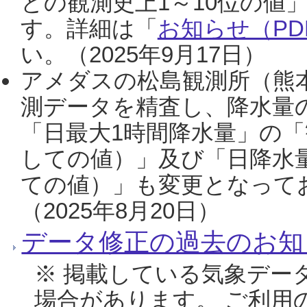
との観測史上1～10位の値
す。詳細は「
お知らせ（PDF
い。（2025年9月17日）
アメダスの松島観測所（熊本
測データを精査し、降水量
「日最大1時間降水量」の「
しての値）」及び「日降水
ての値）」も変更となって
（2025年8月20日）
データ修正の過去のお知
※ 掲載している気象デー
場合があります。 ご利用