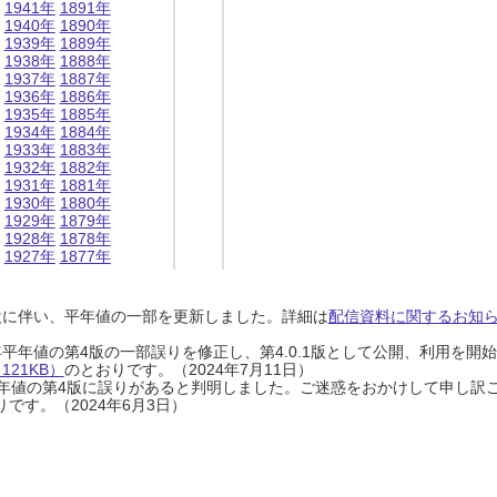
1941年
1891年
1940年
1890年
1939年
1889年
1938年
1888年
1937年
1887年
1936年
1886年
1935年
1885年
1934年
1884年
1933年
1883年
1932年
1882年
1931年
1881年
1930年
1880年
1929年
1879年
1928年
1878年
1927年
1877年
設に伴い、平年値の一部を更新しました。詳細は
配信資料に関するお知らせ
0年平年値の第4版の一部誤りを修正し、第4.0.1版として公開、利用を
21KB）
のとおりです。（2024年7月11日）
0年平年値の第4版に誤りがあると判明しました。ご迷惑をおかけして申し訳
です。（2024年6月3日）