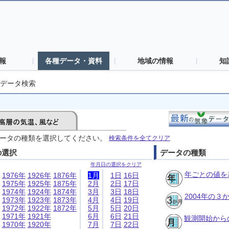
報
各種データ・資料
地域の情報
知
データ検索
ータの種類を選択してください。
検索条件を全てクリア
の選択
データの種類
年月日の選択をクリア
年ごとの値を
1976年
1926年
1876年
1月
1日
16日
1975年
1925年
1875年
2月
2日
17日
1974年
1924年
1874年
3月
3日
18日
2004年の
1973年
1923年
1873年
4月
4日
19日
1972年
1922年
1872年
5月
5日
20日
1971年
1921年
6月
6日
21日
観測開始から
1970年
1920年
7月
7日
22日