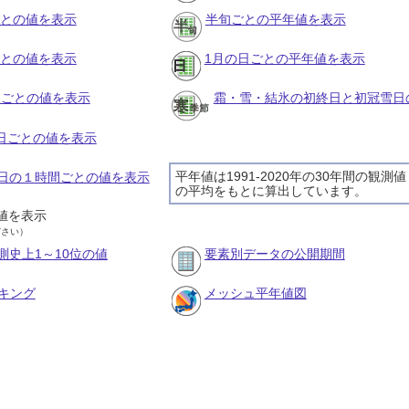
ごとの値を表示
半旬ごとの平年値を表示
ごとの値を表示
1月の日ごとの平年値を表示
旬ごとの値を表示
霜・雪・結氷の初終日と初冠雪日
の日ごとの値を表示
平年値は1991-2020年の30年間の観測値
28日の１時間ごとの値を表示
の平均をもとに算出しています。
値を表示
ださい）
測史上1～10位の値
要素別データの公開期間
キング
メッシュ平年値図