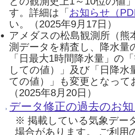
との観測史上1～10位の値
す。詳細は「
お知らせ（PDF
い。（2025年9月17日）
アメダスの松島観測所（熊本
測データを精査し、降水量
「日最大1時間降水量」の「
しての値）」及び「日降水
ての値）」も変更となって
（2025年8月20日）
データ修正の過去のお知
※ 掲載している気象デー
場合があります。 ご利用