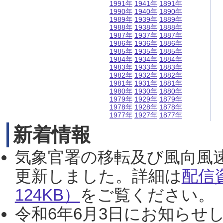
1991年
1941年
1891年
1990年
1940年
1890年
1989年
1939年
1889年
1988年
1938年
1888年
1987年
1937年
1887年
1986年
1936年
1886年
1985年
1935年
1885年
1984年
1934年
1884年
1983年
1933年
1883年
1982年
1932年
1882年
1981年
1931年
1881年
1980年
1930年
1880年
1979年
1929年
1879年
1978年
1928年
1878年
1977年
1927年
1877年
新着情報
気象官署の移転及び風向風
更新しました。詳細は
配信
124KB）
をご覧ください。（2
令和6年6月3日にお知らせし