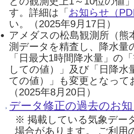
との観測史上1～10位の値
す。詳細は「
お知らせ（PDF
い。（2025年9月17日）
アメダスの松島観測所（熊本
測データを精査し、降水量
「日最大1時間降水量」の「
しての値）」及び「日降水
ての値）」も変更となって
（2025年8月20日）
データ修正の過去のお知
※ 掲載している気象デー
場合があります。 ご利用