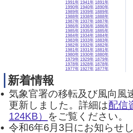
1991年
1941年
1891年
1990年
1940年
1890年
1989年
1939年
1889年
1988年
1938年
1888年
1987年
1937年
1887年
1986年
1936年
1886年
1985年
1935年
1885年
1984年
1934年
1884年
1983年
1933年
1883年
1982年
1932年
1882年
1981年
1931年
1881年
1980年
1930年
1880年
1979年
1929年
1879年
1978年
1928年
1878年
1977年
1927年
1877年
新着情報
気象官署の移転及び風向風
更新しました。詳細は
配信
124KB）
をご覧ください。（2
令和6年6月3日にお知らせし