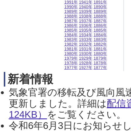
1991年
1941年
1891年
1990年
1940年
1890年
1989年
1939年
1889年
1988年
1938年
1888年
1987年
1937年
1887年
1986年
1936年
1886年
1985年
1935年
1885年
1984年
1934年
1884年
1983年
1933年
1883年
1982年
1932年
1882年
1981年
1931年
1881年
1980年
1930年
1880年
1979年
1929年
1879年
1978年
1928年
1878年
1977年
1927年
1877年
新着情報
気象官署の移転及び風向風
更新しました。詳細は
配信
124KB）
をご覧ください。（2
令和6年6月3日にお知らせし