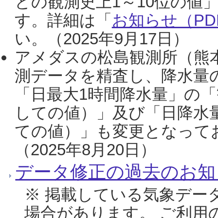
との観測史上1～10位の値
す。詳細は「
お知らせ（PDF
い。（2025年9月17日）
アメダスの松島観測所（熊本
測データを精査し、降水量
「日最大1時間降水量」の「
しての値）」及び「日降水
ての値）」も変更となって
（2025年8月20日）
データ修正の過去のお知
※ 掲載している気象デー
場合があります。 ご利用