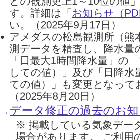
との観測史上1～10位の値
す。詳細は「
お知らせ（PDF
い。（2025年9月17日）
アメダスの松島観測所（熊本
測データを精査し、降水量
「日最大1時間降水量」の「
しての値）」及び「日降水
ての値）」も変更となって
（2025年8月20日）
データ修正の過去のお知
※ 掲載している気象デー
場合があります。 ご利用