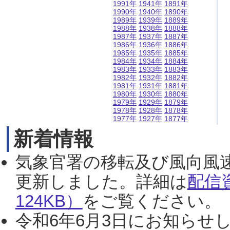
1991年
1941年
1891年
1990年
1940年
1890年
1989年
1939年
1889年
1988年
1938年
1888年
1987年
1937年
1887年
1986年
1936年
1886年
1985年
1935年
1885年
1984年
1934年
1884年
1983年
1933年
1883年
1982年
1932年
1882年
1981年
1931年
1881年
1980年
1930年
1880年
1979年
1929年
1879年
1978年
1928年
1878年
1977年
1927年
1877年
新着情報
気象官署の移転及び風向風
更新しました。詳細は
配信
124KB）
をご覧ください。（2
令和6年6月3日にお知らせし