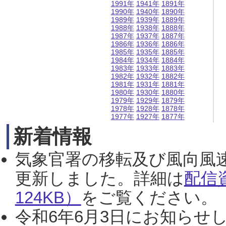
1991年
1941年
1891年
1990年
1940年
1890年
1989年
1939年
1889年
1988年
1938年
1888年
1987年
1937年
1887年
1986年
1936年
1886年
1985年
1935年
1885年
1984年
1934年
1884年
1983年
1933年
1883年
1982年
1932年
1882年
1981年
1931年
1881年
1980年
1930年
1880年
1979年
1929年
1879年
1978年
1928年
1878年
1977年
1927年
1877年
新着情報
気象官署の移転及び風向風
更新しました。詳細は
配信
124KB）
をご覧ください。（2
令和6年6月3日にお知らせし