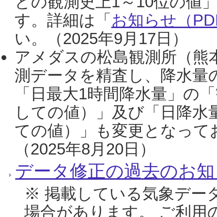
との観測史上1～10位の値
す。詳細は「
お知らせ（PDF
い。（2025年9月17日）
アメダスの松島観測所（熊本
測データを精査し、降水量
「日最大1時間降水量」の「
しての値）」及び「日降水
ての値）」も変更となって
（2025年8月20日）
データ修正の過去のお知
※ 掲載している気象デー
場合があります。 ご利用