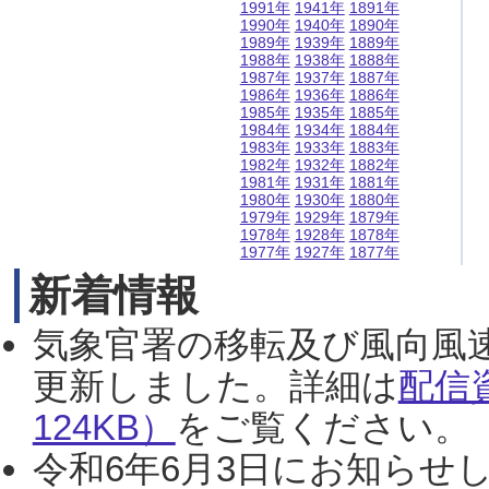
1991年
1941年
1891年
1990年
1940年
1890年
1989年
1939年
1889年
1988年
1938年
1888年
1987年
1937年
1887年
1986年
1936年
1886年
1985年
1935年
1885年
1984年
1934年
1884年
1983年
1933年
1883年
1982年
1932年
1882年
1981年
1931年
1881年
1980年
1930年
1880年
1979年
1929年
1879年
1978年
1928年
1878年
1977年
1927年
1877年
新着情報
気象官署の移転及び風向風
更新しました。詳細は
配信
124KB）
をご覧ください。（2
令和6年6月3日にお知らせし