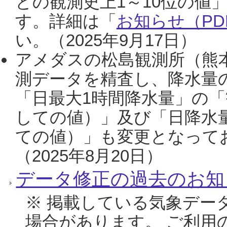
との観測史上1～10位の値
す。詳細は「
お知らせ（PDF
い。（2025年9月17日）
アメダスの松島観測所（熊本
測データを精査し、降水量
「日最大1時間降水量」の「
しての値）」及び「日降水
ての値）」も変更となって
（2025年8月20日）
データ修正の過去のお知
※ 掲載している気象デー
場合があります。 ご利用