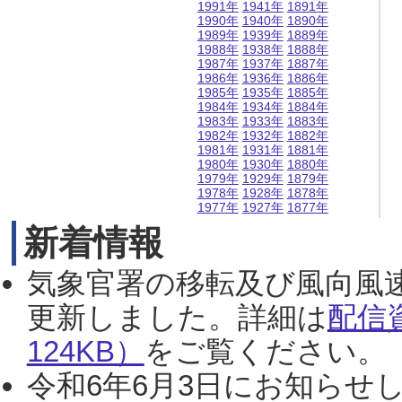
1991年
1941年
1891年
1990年
1940年
1890年
1989年
1939年
1889年
1988年
1938年
1888年
1987年
1937年
1887年
1986年
1936年
1886年
1985年
1935年
1885年
1984年
1934年
1884年
1983年
1933年
1883年
1982年
1932年
1882年
1981年
1931年
1881年
1980年
1930年
1880年
1979年
1929年
1879年
1978年
1928年
1878年
1977年
1927年
1877年
新着情報
気象官署の移転及び風向風
更新しました。詳細は
配信
124KB）
をご覧ください。（2
令和6年6月3日にお知らせし