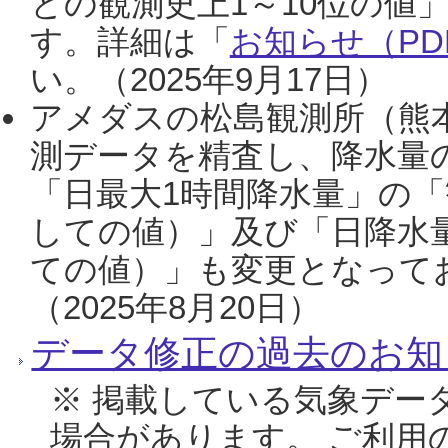
との観測史上1～10位の値
す。詳細は「
お知らせ（PDF
い。（2025年9月17日）
アメダスの松島観測所（熊本
測データを精査し、降水量
「日最大1時間降水量」の「
しての値）」及び「日降水
ての値）」も変更となって
（2025年8月20日）
データ修正の過去のお知
※ 掲載している気象デー
場合があります。 ご利用