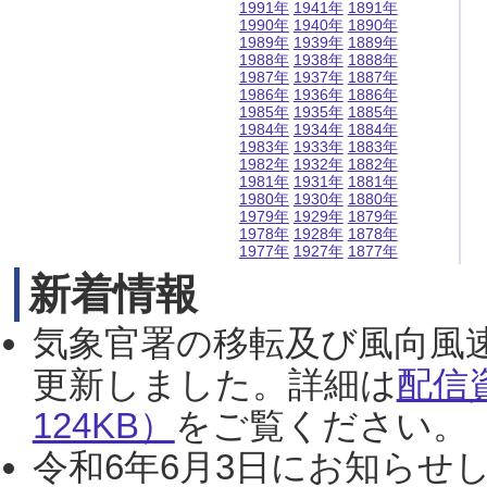
1991年
1941年
1891年
1990年
1940年
1890年
1989年
1939年
1889年
1988年
1938年
1888年
1987年
1937年
1887年
1986年
1936年
1886年
1985年
1935年
1885年
1984年
1934年
1884年
1983年
1933年
1883年
1982年
1932年
1882年
1981年
1931年
1881年
1980年
1930年
1880年
1979年
1929年
1879年
1978年
1928年
1878年
1977年
1927年
1877年
新着情報
気象官署の移転及び風向風
更新しました。詳細は
配信
124KB）
をご覧ください。（2
令和6年6月3日にお知らせし