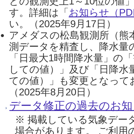
との観測史上1～10位の値
す。詳細は「
お知らせ（PDF
い。（2025年9月17日）
アメダスの松島観測所（熊本
測データを精査し、降水量
「日最大1時間降水量」の「
しての値）」及び「日降水
ての値）」も変更となって
（2025年8月20日）
データ修正の過去のお知
※ 掲載している気象デー
場合があります。 ご利用