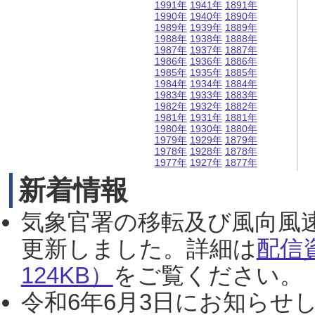
1991年
1941年
1891年
1990年
1940年
1890年
1989年
1939年
1889年
1988年
1938年
1888年
1987年
1937年
1887年
1986年
1936年
1886年
1985年
1935年
1885年
1984年
1934年
1884年
1983年
1933年
1883年
1982年
1932年
1882年
1981年
1931年
1881年
1980年
1930年
1880年
1979年
1929年
1879年
1978年
1928年
1878年
1977年
1927年
1877年
新着情報
気象官署の移転及び風向風
更新しました。詳細は
配信
124KB）
をご覧ください。（2
令和6年6月3日にお知らせし