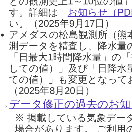
との観測史上1～10位の値
す。詳細は「
お知らせ（PDF
い。（2025年9月17日）
アメダスの松島観測所（熊本
測データを精査し、降水量
「日最大1時間降水量」の「
しての値）」及び「日降水
ての値）」も変更となって
（2025年8月20日）
データ修正の過去のお知
※ 掲載している気象デー
場合があります。 ご利用