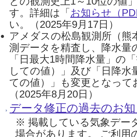
との観測史上1～10位の値
す。詳細は「
お知らせ（PDF
い。（2025年9月17日）
アメダスの松島観測所（熊本
測データを精査し、降水量
「日最大1時間降水量」の「
しての値）」及び「日降水
ての値）」も変更となって
（2025年8月20日）
データ修正の過去のお知
※ 掲載している気象デー
場合があります。 ご利用