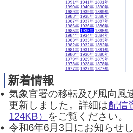
1991年
1941年
1891年
1990年
1940年
1890年
1989年
1939年
1889年
1988年
1938年
1888年
1987年
1937年
1887年
1986年
1936年
1886年
1985年
1935年
1885年
1984年
1934年
1884年
1983年
1933年
1883年
1982年
1932年
1882年
1981年
1931年
1881年
1980年
1930年
1880年
1979年
1929年
1879年
1978年
1928年
1878年
1977年
1927年
1877年
新着情報
気象官署の移転及び風向風
更新しました。詳細は
配信
124KB）
をご覧ください。（2
令和6年6月3日にお知らせし