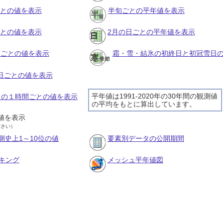
ごとの値を表示
半旬ごとの平年値を表示
ごとの値を表示
2月の日ごとの平年値を表示
旬ごとの値を表示
霜・雪・結氷の初終日と初冠雪日
の日ごとの値を表示
平年値は1991-2020年の30年間の観測値
8日の１時間ごとの値を表示
の平均をもとに算出しています。
値を表示
ださい）
測史上1～10位の値
要素別データの公開期間
キング
メッシュ平年値図