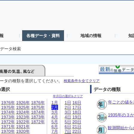
報
各種データ・資料
地域の情報
知
データ検索
ータの種類を選択してください。
検索条件を全てクリア
の選択
データの種類
年月日の選択をクリア
年ごとの値を
1976年
1926年
1876年
1月
1日
16日
1975年
1925年
1875年
2月
2日
17日
1974年
1924年
1874年
3月
3日
18日
1935年の
1973年
1923年
1873年
4月
4日
19日
1972年
1922年
1872年
5月
5日
20日
1971年
1921年
6月
6日
21日
観測開始から
1970年
1920年
7月
7日
22日