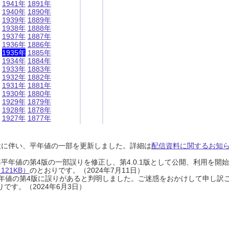
1941年
1891年
1940年
1890年
1939年
1889年
1938年
1888年
1937年
1887年
1936年
1886年
1935年
1885年
1934年
1884年
1933年
1883年
1932年
1882年
1931年
1881年
1930年
1880年
1929年
1879年
1928年
1878年
1927年
1877年
設に伴い、平年値の一部を更新しました。詳細は
配信資料に関するお知らせ
0年平年値の第4版の一部誤りを修正し、第4.0.1版として公開、利用を
21KB）
のとおりです。（2024年7月11日）
0年平年値の第4版に誤りがあると判明しました。ご迷惑をおかけして申し訳
です。（2024年6月3日）