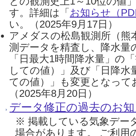
との観測史上1～10位の値
す。詳細は「
お知らせ（PDF
い。（2025年9月17日）
アメダスの松島観測所（熊本
測データを精査し、降水量
「日最大1時間降水量」の「
しての値）」及び「日降水
ての値）」も変更となって
（2025年8月20日）
データ修正の過去のお知
※ 掲載している気象デー
場合があります。 ご利用