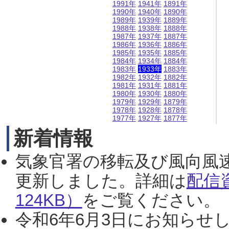
1991年
1941年
1891年
1990年
1940年
1890年
1989年
1939年
1889年
1988年
1938年
1888年
1987年
1937年
1887年
1986年
1936年
1886年
1985年
1935年
1885年
1984年
1934年
1884年
1983年
1933年
1883年
1982年
1932年
1882年
1981年
1931年
1881年
1980年
1930年
1880年
1979年
1929年
1879年
1978年
1928年
1878年
1977年
1927年
1877年
新着情報
気象官署の移転及び風向風
更新しました。詳細は
配信
124KB）
をご覧ください。（2
令和6年6月3日にお知らせし