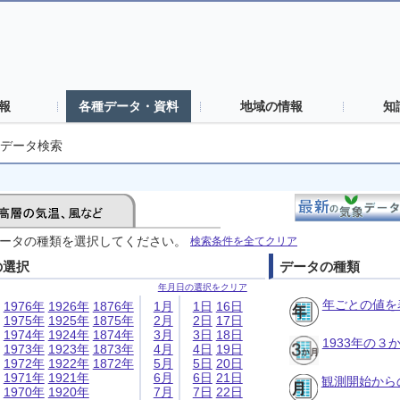
報
各種データ・資料
地域の情報
知
データ検索
ータの種類を選択してください。
検索条件を全てクリア
の選択
データの種類
年月日の選択をクリア
年ごとの値を
1976年
1926年
1876年
1月
1日
16日
1975年
1925年
1875年
2月
2日
17日
1974年
1924年
1874年
3月
3日
18日
1933年の
1973年
1923年
1873年
4月
4日
19日
1972年
1922年
1872年
5月
5日
20日
1971年
1921年
6月
6日
21日
観測開始から
1970年
1920年
7月
7日
22日