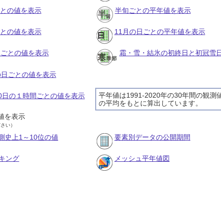
ごとの値を表示
半旬ごとの平年値を表示
ごとの値を表示
11月の日ごとの平年値を表示
旬ごとの値を表示
霜・雪・結氷の初終日と初冠雪
月の日ごとの値を表示
平年値は1991-2020年の30年間の観測
月10日の１時間ごとの値を表示
の平均をもとに算出しています。
値を表示
ださい）
測史上1～10位の値
要素別データの公開期間
キング
メッシュ平年値図