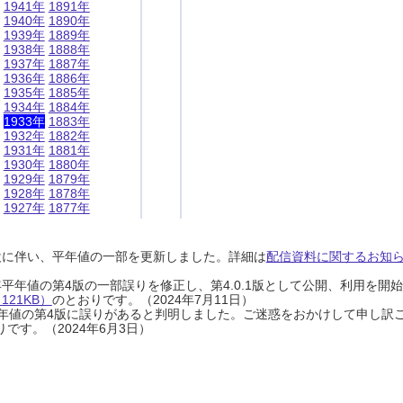
1941年
1891年
1940年
1890年
1939年
1889年
1938年
1888年
1937年
1887年
1936年
1886年
1935年
1885年
1934年
1884年
1933年
1883年
1932年
1882年
1931年
1881年
1930年
1880年
1929年
1879年
1928年
1878年
1927年
1877年
設に伴い、平年値の一部を更新しました。詳細は
配信資料に関するお知らせ
0年平年値の第4版の一部誤りを修正し、第4.0.1版として公開、利用を
21KB）
のとおりです。（2024年7月11日）
0年平年値の第4版に誤りがあると判明しました。ご迷惑をおかけして申し訳
です。（2024年6月3日）