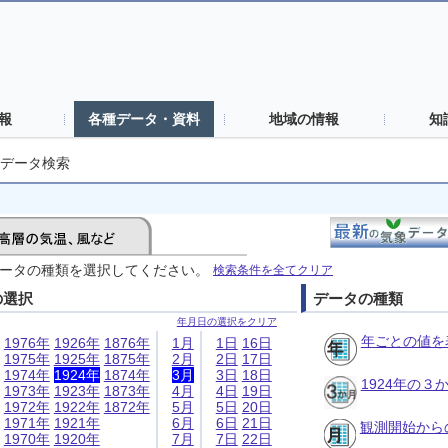
報
各種データ・資料
地域の情報
知
データ検索
ータの種類を選択してください。
検索条件を全てクリア
の選択
データの種類
年月日の選択をクリア
年ごとの値を
1976年
1926年
1876年
1月
1日
16日
1975年
1925年
1875年
2月
2日
17日
1974年
1924年
1874年
3月
3日
18日
1924年の
1973年
1923年
1873年
4月
4日
19日
1972年
1922年
1872年
5月
5日
20日
1971年
1921年
6月
6日
21日
観測開始から
1970年
1920年
7月
7日
22日