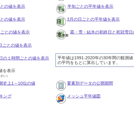
ごとの値を表示
半旬ごとの平年値を表示
ごとの値を表示
3月の日ごとの平年値を表示
旬ごとの値を表示
霜・雪・結氷の初終日と初冠雪日
の日ごとの値を表示
平年値は1991-2020年の30年間の観測値
14日の１時間ごとの値を表示
の平均をもとに算出しています。
値を表示
ださい）
測史上1～10位の値
要素別データの公開期間
キング
メッシュ平年値図