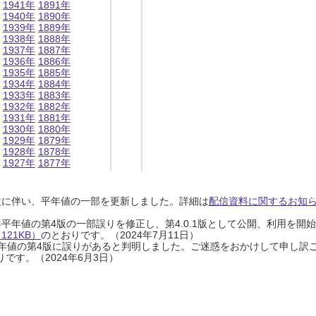
1941年
1891年
1940年
1890年
1939年
1889年
1938年
1888年
1937年
1887年
1936年
1886年
1935年
1885年
1934年
1884年
1933年
1883年
1932年
1882年
1931年
1881年
1930年
1880年
1929年
1879年
1928年
1878年
1927年
1877年
設に伴い、平年値の一部を更新しました。詳細は
配信資料に関するお知らせ
0年平年値の第4版の一部誤りを修正し、第4.0.1版として公開、利用を
21KB）
のとおりです。（2024年7月11日）
0年平年値の第4版に誤りがあると判明しました。ご迷惑をおかけして申し訳
です。（2024年6月3日）