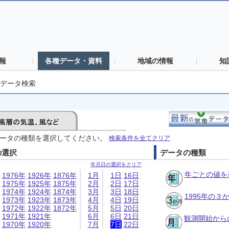
報
各種データ・資料
地域の情報
知
データ検索
ータの種類を選択してください。
検索条件を全てクリア
の選択
データの種類
年月日の選択をクリア
年ごとの値を
1976年
1926年
1876年
1月
1日
16日
1975年
1925年
1875年
2月
2日
17日
1974年
1924年
1874年
3月
3日
18日
1995年の
1973年
1923年
1873年
4月
4日
19日
1972年
1922年
1872年
5月
5日
20日
1971年
1921年
6月
6日
21日
観測開始から
1970年
1920年
7月
7日
22日