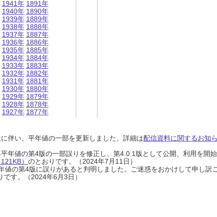
1941年
1891年
1940年
1890年
1939年
1889年
1938年
1888年
1937年
1887年
1936年
1886年
1935年
1885年
1934年
1884年
1933年
1883年
1932年
1882年
1931年
1881年
1930年
1880年
1929年
1879年
1928年
1878年
1927年
1877年
設に伴い、平年値の一部を更新しました。詳細は
配信資料に関するお知らせ
0年平年値の第4版の一部誤りを修正し、第4.0.1版として公開、利用を
21KB）
のとおりです。（2024年7月11日）
0年平年値の第4版に誤りがあると判明しました。ご迷惑をおかけして申し訳
です。（2024年6月3日）