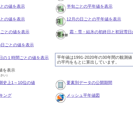
ごとの値を表示
半旬ごとの平年値を表示
ごとの値を表示
12月の日ごとの平年値を表示
旬ごとの値を表示
霜・雪・結氷の初終日と初冠雪日
月の日ごとの値を表示
平年値は1991-2020年の30年間の観測値
月7日の１時間ごとの値を表示
の平均をもとに算出しています。
値を表示
ださい）
測史上1～10位の値
要素別データの公開期間
キング
メッシュ平年値図