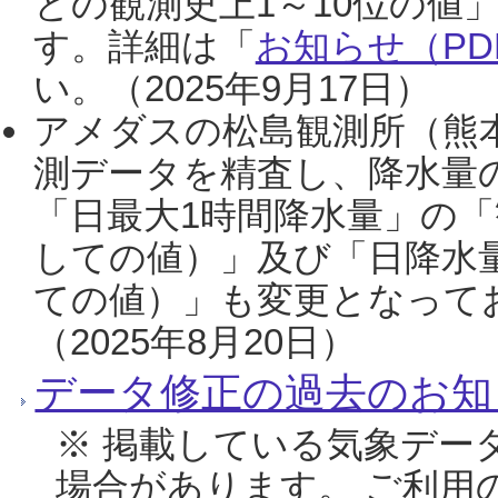
との観測史上1～10位の値
す。詳細は「
お知らせ（PDF
い。（2025年9月17日）
アメダスの松島観測所（熊本
測データを精査し、降水量
「日最大1時間降水量」の「
しての値）」及び「日降水
ての値）」も変更となって
（2025年8月20日）
データ修正の過去のお知
※ 掲載している気象デー
場合があります。 ご利用