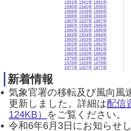
1991年
1941年
1891年
1990年
1940年
1890年
1989年
1939年
1889年
1988年
1938年
1888年
1987年
1937年
1887年
1986年
1936年
1886年
1985年
1935年
1885年
1984年
1934年
1884年
1983年
1933年
1883年
1982年
1932年
1882年
1981年
1931年
1881年
1980年
1930年
1880年
1979年
1929年
1879年
1978年
1928年
1878年
1977年
1927年
1877年
新着情報
気象官署の移転及び風向風
更新しました。詳細は
配信
124KB）
をご覧ください。（2
令和6年6月3日にお知らせし