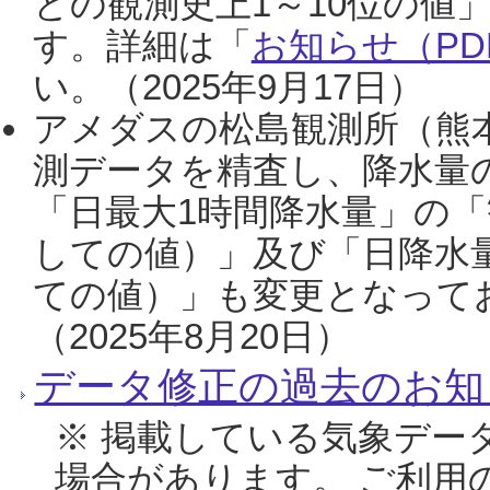
との観測史上1～10位の値
す。詳細は「
お知らせ（PDF
い。（2025年9月17日）
アメダスの松島観測所（熊本
測データを精査し、降水量
「日最大1時間降水量」の「
しての値）」及び「日降水
ての値）」も変更となって
（2025年8月20日）
データ修正の過去のお知
※ 掲載している気象デー
場合があります。 ご利用