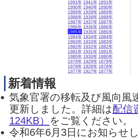
1991年
1941年
1891年
1990年
1940年
1890年
1989年
1939年
1889年
1988年
1938年
1888年
1987年
1937年
1887年
1986年
1936年
1886年
1985年
1935年
1885年
1984年
1934年
1884年
1983年
1933年
1883年
1982年
1932年
1882年
1981年
1931年
1881年
1980年
1930年
1880年
1979年
1929年
1879年
1978年
1928年
1878年
1977年
1927年
1877年
新着情報
気象官署の移転及び風向風
更新しました。詳細は
配信
124KB）
をご覧ください。（2
令和6年6月3日にお知らせし