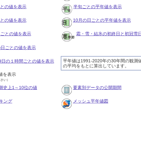
ごとの値を表示
半旬ごとの平年値を表示
ごとの値を表示
10月の日ごとの平年値を表示
旬ごとの値を表示
霜・雪・結氷の初終日と初冠雪
月の日ごとの値を表示
平年値は1991-2020年の30年間の観測
月29日の１時間ごとの値を表示
の平均をもとに算出しています。
値を表示
ださい）
測史上1～10位の値
要素別データの公開期間
キング
メッシュ平年値図