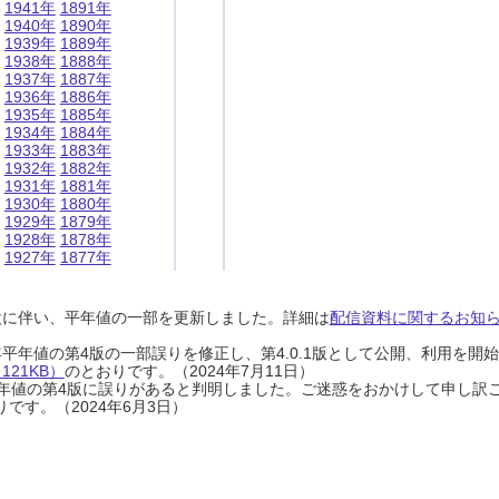
1941年
1891年
1940年
1890年
1939年
1889年
1938年
1888年
1937年
1887年
1936年
1886年
1935年
1885年
1934年
1884年
1933年
1883年
1932年
1882年
1931年
1881年
1930年
1880年
1929年
1879年
1928年
1878年
1927年
1877年
設に伴い、平年値の一部を更新しました。詳細は
配信資料に関するお知らせ
0年平年値の第4版の一部誤りを修正し、第4.0.1版として公開、利用を
21KB）
のとおりです。（2024年7月11日）
0年平年値の第4版に誤りがあると判明しました。ご迷惑をおかけして申し訳
です。（2024年6月3日）