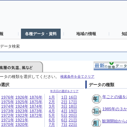
報
各種データ・資料
地域の情報
知
データ検索
ータの種類を選択してください。
検索条件を全てクリア
の選択
データの種類
年月日の選択をクリア
年ごとの値を
1976年
1926年
1876年
1月
1日
16日
1975年
1925年
1875年
2月
2日
17日
1974年
1924年
1874年
3月
3日
18日
1985年の
1973年
1923年
1873年
4月
4日
19日
1972年
1922年
1872年
5月
5日
20日
1971年
1921年
6月
6日
21日
観測開始から
1970年
1920年
7月
7日
22日