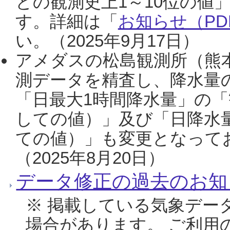
との観測史上1～10位の値
す。詳細は「
お知らせ（PDF
い。（2025年9月17日）
アメダスの松島観測所（熊本
測データを精査し、降水量
「日最大1時間降水量」の「
しての値）」及び「日降水
ての値）」も変更となって
（2025年8月20日）
データ修正の過去のお知
※ 掲載している気象デー
場合があります。 ご利用