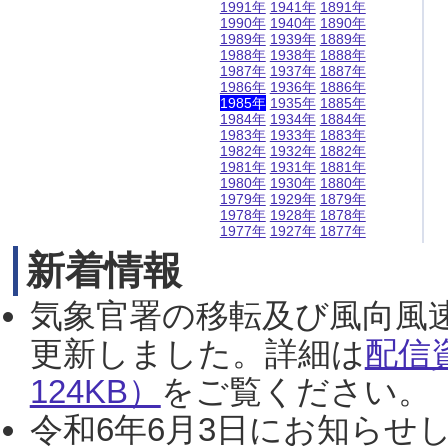
1991年
1941年
1891年
1990年
1940年
1890年
1989年
1939年
1889年
1988年
1938年
1888年
1987年
1937年
1887年
1986年
1936年
1886年
1985年
1935年
1885年
1984年
1934年
1884年
1983年
1933年
1883年
1982年
1932年
1882年
1981年
1931年
1881年
1980年
1930年
1880年
1979年
1929年
1879年
1978年
1928年
1878年
1977年
1927年
1877年
新着情報
気象官署の移転及び風向風
更新しました。詳細は
配信
124KB）
をご覧ください。（2
令和6年6月3日にお知らせし