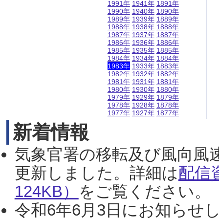
1991年
1941年
1891年
1990年
1940年
1890年
1989年
1939年
1889年
1988年
1938年
1888年
1987年
1937年
1887年
1986年
1936年
1886年
1985年
1935年
1885年
1984年
1934年
1884年
1983年
1933年
1883年
1982年
1932年
1882年
1981年
1931年
1881年
1980年
1930年
1880年
1979年
1929年
1879年
1978年
1928年
1878年
1977年
1927年
1877年
新着情報
気象官署の移転及び風向風
更新しました。詳細は
配信
124KB）
をご覧ください。（2
令和6年6月3日にお知らせし