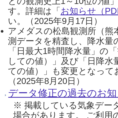
との観測史上1～10位の値
す。詳細は「
お知らせ（PDF
い。（2025年9月17日）
アメダスの松島観測所（熊本
測データを精査し、降水量
「日最大1時間降水量」の「
しての値）」及び「日降水
ての値）」も変更となって
（2025年8月20日）
データ修正の過去のお知
※ 掲載している気象デー
場合があります。 ご利用