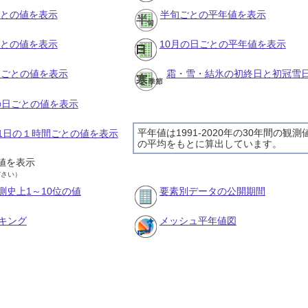
ごとの値を表示
半旬ごとの平年値を表示
ごとの値を表示
10月の日ごとの平年値を表示
旬ごとの値を表示
霜・雪・結氷の初終日と初冠雪
月の日ごとの値を表示
平年値は1991-2020年の30年間の観測
月31日の１時間ごとの値を表示
の平均をもとに算出しています。
値を表示
ださい）
測史上1～10位の値
要素別データの公開期間
キング
メッシュ平年値図