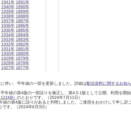
1941年
1891年
1940年
1890年
1939年
1889年
1938年
1888年
1937年
1887年
1936年
1886年
1935年
1885年
1934年
1884年
1933年
1883年
1932年
1882年
1931年
1881年
1930年
1880年
1929年
1879年
1928年
1878年
1927年
1877年
設に伴い、平年値の一部を更新しました。詳細は
配信資料に関するお知らせ
0年平年値の第4版の一部誤りを修正し、第4.0.1版として公開、利用を
21KB）
のとおりです。（2024年7月11日）
0年平年値の第4版に誤りがあると判明しました。ご迷惑をおかけして申し訳
です。（2024年6月3日）