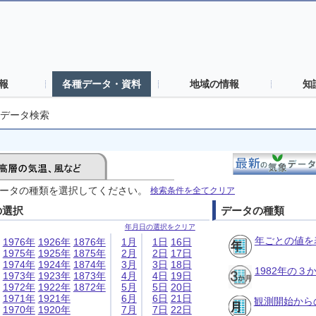
報
各種データ・資料
地域の情報
知
データ検索
ータの種類を選択してください。
検索条件を全てクリア
の選択
データの種類
年月日の選択をクリア
年ごとの値を
1976年
1926年
1876年
1月
1日
16日
1975年
1925年
1875年
2月
2日
17日
1974年
1924年
1874年
3月
3日
18日
1982年の
1973年
1923年
1873年
4月
4日
19日
1972年
1922年
1872年
5月
5日
20日
1971年
1921年
6月
6日
21日
観測開始から
1970年
1920年
7月
7日
22日