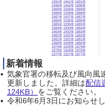
1991年
1941年
1891年
1990年
1940年
1890年
1989年
1939年
1889年
1988年
1938年
1888年
1987年
1937年
1887年
1986年
1936年
1886年
1985年
1935年
1885年
1984年
1934年
1884年
1983年
1933年
1883年
1982年
1932年
1882年
1981年
1931年
1881年
1980年
1930年
1880年
1979年
1929年
1879年
1978年
1928年
1878年
1977年
1927年
1877年
新着情報
気象官署の移転及び風向風
更新しました。詳細は
配信
124KB）
をご覧ください。（2
令和6年6月3日にお知らせし