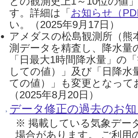
との観測史上1～10位の値
す。詳細は「
お知らせ（PDF
い。（2025年9月17日）
アメダスの松島観測所（熊本
測データを精査し、降水量
「日最大1時間降水量」の「
しての値）」及び「日降水
ての値）」も変更となって
（2025年8月20日）
データ修正の過去のお知
※ 掲載している気象デー
場合があります。 ご利用