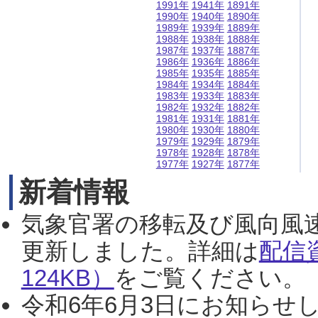
1991年
1941年
1891年
1990年
1940年
1890年
1989年
1939年
1889年
1988年
1938年
1888年
1987年
1937年
1887年
1986年
1936年
1886年
1985年
1935年
1885年
1984年
1934年
1884年
1983年
1933年
1883年
1982年
1932年
1882年
1981年
1931年
1881年
1980年
1930年
1880年
1979年
1929年
1879年
1978年
1928年
1878年
1977年
1927年
1877年
新着情報
気象官署の移転及び風向風
更新しました。詳細は
配信
124KB）
をご覧ください。（2
令和6年6月3日にお知らせし