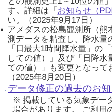
との観測史上1～10位の値
す。詳細は「
お知らせ（PDF
い。（2025年9月17日）
アメダスの松島観測所（熊本
測データを精査し、降水量
「日最大1時間降水量」の「
しての値）」及び「日降水
ての値）」も変更となって
（2025年8月20日）
データ修正の過去のお知
※ 掲載している気象デー
場合があります。 ご利用