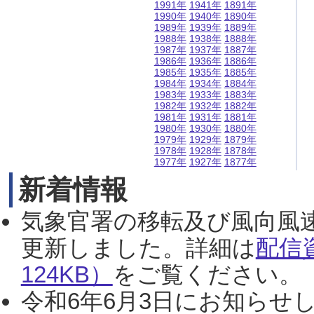
1991年
1941年
1891年
1990年
1940年
1890年
1989年
1939年
1889年
1988年
1938年
1888年
1987年
1937年
1887年
1986年
1936年
1886年
1985年
1935年
1885年
1984年
1934年
1884年
1983年
1933年
1883年
1982年
1932年
1882年
1981年
1931年
1881年
1980年
1930年
1880年
1979年
1929年
1879年
1978年
1928年
1878年
1977年
1927年
1877年
新着情報
気象官署の移転及び風向風
更新しました。詳細は
配信
124KB）
をご覧ください。（2
令和6年6月3日にお知らせし