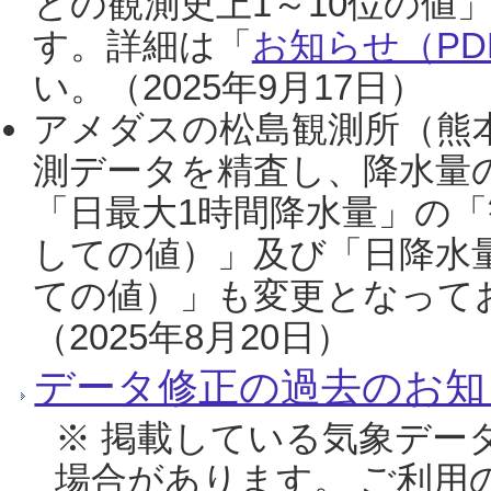
との観測史上1～10位の値
す。詳細は「
お知らせ（PDF
い。（2025年9月17日）
アメダスの松島観測所（熊本
測データを精査し、降水量
「日最大1時間降水量」の「
しての値）」及び「日降水
ての値）」も変更となって
（2025年8月20日）
データ修正の過去のお知
※ 掲載している気象デー
場合があります。 ご利用