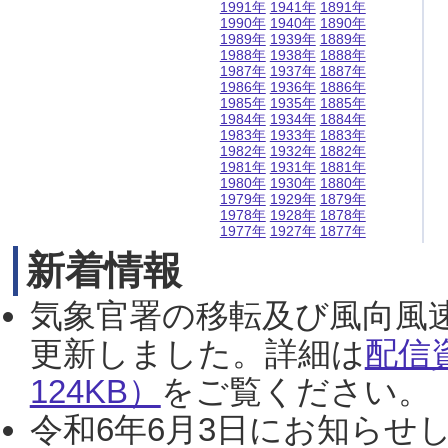
1991年
1941年
1891年
1990年
1940年
1890年
1989年
1939年
1889年
1988年
1938年
1888年
1987年
1937年
1887年
1986年
1936年
1886年
1985年
1935年
1885年
1984年
1934年
1884年
1983年
1933年
1883年
1982年
1932年
1882年
1981年
1931年
1881年
1980年
1930年
1880年
1979年
1929年
1879年
1978年
1928年
1878年
1977年
1927年
1877年
新着情報
気象官署の移転及び風向風
更新しました。詳細は
配信
124KB）
をご覧ください。（2
令和6年6月3日にお知らせし