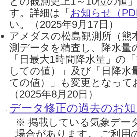
との観測史上1～10位の値
す。詳細は「
お知らせ（PDF
い。（2025年9月17日）
アメダスの松島観測所（熊本
測データを精査し、降水量
「日最大1時間降水量」の「
しての値）」及び「日降水
ての値）」も変更となって
（2025年8月20日）
データ修正の過去のお知
※ 掲載している気象デー
場合があります。 ご利用