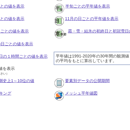
ごとの値を表示
半旬ごとの平年値を表示
ごとの値を表示
11月の日ごとの平年値を表示
旬ごとの値を表示
霜・雪・結氷の初終日と初冠雪日
月の日ごとの値を表示
平年値は1991-2020年の30年間の観測値
月9日の１時間ごとの値を表示
の平均をもとに算出しています。
値を表示
ださい）
測史上1～10位の値
要素別データの公開期間
キング
メッシュ平年値図