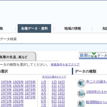
報
各種データ・資料
地域の情報
知
データ検索
ータの種類を選択してください。
検索条件を全てクリア
の選択
データの種類
年月日の選択をクリア
年ごとの値を
1976年
1926年
1876年
1月
1日
16日
1975年
1925年
1875年
2月
2日
17日
1974年
1924年
1874年
3月
3日
18日
1950年の
1973年
1923年
1873年
4月
4日
19日
1972年
1922年
1872年
5月
5日
20日
1971年
1921年
6月
6日
21日
観測開始から
1970年
1920年
7月
7日
22日