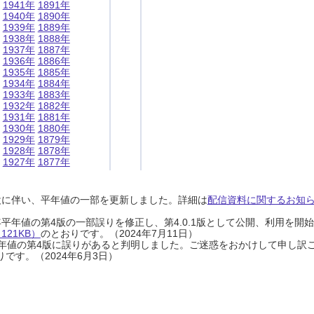
1941年
1891年
1940年
1890年
1939年
1889年
1938年
1888年
1937年
1887年
1936年
1886年
1935年
1885年
1934年
1884年
1933年
1883年
1932年
1882年
1931年
1881年
1930年
1880年
1929年
1879年
1928年
1878年
1927年
1877年
設に伴い、平年値の一部を更新しました。詳細は
配信資料に関するお知らせ
0年平年値の第4版の一部誤りを修正し、第4.0.1版として公開、利用を
21KB）
のとおりです。（2024年7月11日）
0年平年値の第4版に誤りがあると判明しました。ご迷惑をおかけして申し訳
です。（2024年6月3日）