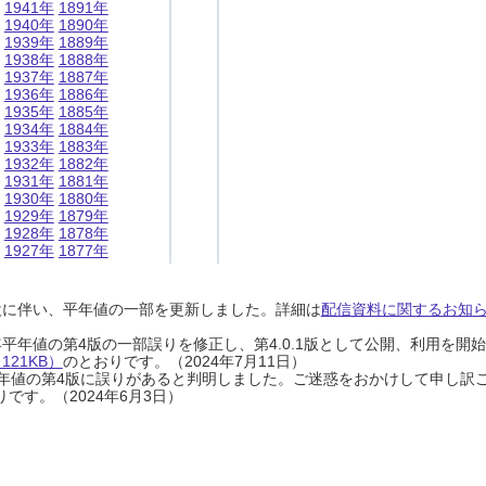
1941年
1891年
1940年
1890年
1939年
1889年
1938年
1888年
1937年
1887年
1936年
1886年
1935年
1885年
1934年
1884年
1933年
1883年
1932年
1882年
1931年
1881年
1930年
1880年
1929年
1879年
1928年
1878年
1927年
1877年
設に伴い、平年値の一部を更新しました。詳細は
配信資料に関するお知らせ
0年平年値の第4版の一部誤りを修正し、第4.0.1版として公開、利用を
21KB）
のとおりです。（2024年7月11日）
0年平年値の第4版に誤りがあると判明しました。ご迷惑をおかけして申し訳
です。（2024年6月3日）