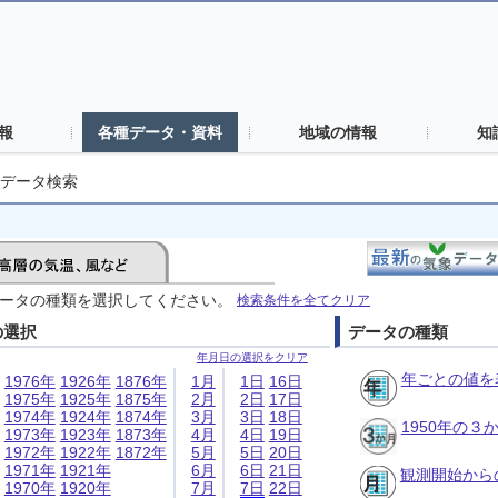
報
各種データ・資料
地域の情報
知
データ検索
ータの種類を選択してください。
検索条件を全てクリア
の選択
データの種類
年月日の選択をクリア
年ごとの値を
1976年
1926年
1876年
1月
1日
16日
1975年
1925年
1875年
2月
2日
17日
1974年
1924年
1874年
3月
3日
18日
1950年の
1973年
1923年
1873年
4月
4日
19日
1972年
1922年
1872年
5月
5日
20日
1971年
1921年
6月
6日
21日
観測開始から
1970年
1920年
7月
7日
22日