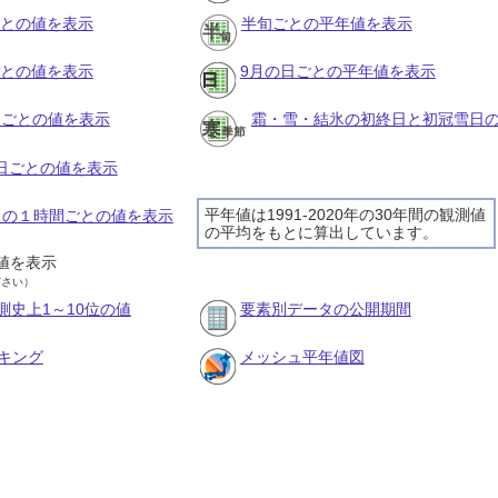
ごとの値を表示
半旬ごとの平年値を表示
ごとの値を表示
9月の日ごとの平年値を表示
旬ごとの値を表示
霜・雪・結氷の初終日と初冠雪日
の日ごとの値を表示
平年値は1991-2020年の30年間の観測値
8日の１時間ごとの値を表示
の平均をもとに算出しています。
値を表示
ださい）
測史上1～10位の値
要素別データの公開期間
キング
メッシュ平年値図