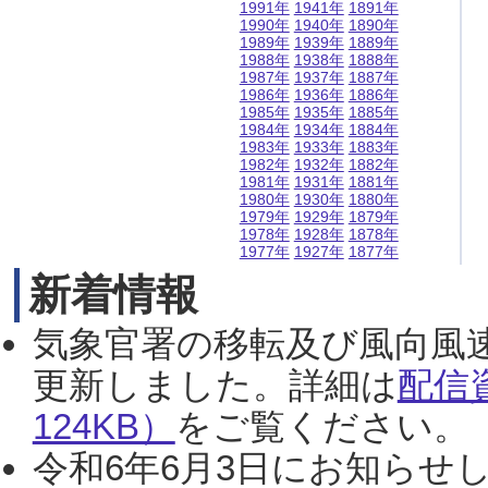
1991年
1941年
1891年
1990年
1940年
1890年
1989年
1939年
1889年
1988年
1938年
1888年
1987年
1937年
1887年
1986年
1936年
1886年
1985年
1935年
1885年
1984年
1934年
1884年
1983年
1933年
1883年
1982年
1932年
1882年
1981年
1931年
1881年
1980年
1930年
1880年
1979年
1929年
1879年
1978年
1928年
1878年
1977年
1927年
1877年
新着情報
気象官署の移転及び風向風
更新しました。詳細は
配信
124KB）
をご覧ください。（2
令和6年6月3日にお知らせし