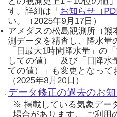
との観測史上1～10位の値
す。詳細は「
お知らせ（PDF
い。（2025年9月17日）
アメダスの松島観測所（熊本
測データを精査し、降水量
「日最大1時間降水量」の「
しての値）」及び「日降水
ての値）」も変更となって
（2025年8月20日）
データ修正の過去のお知
※ 掲載している気象デー
場合があります。 ご利用