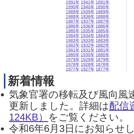
1991年
1941年
1891年
1990年
1940年
1890年
1989年
1939年
1889年
1988年
1938年
1888年
1987年
1937年
1887年
1986年
1936年
1886年
1985年
1935年
1885年
1984年
1934年
1884年
1983年
1933年
1883年
1982年
1932年
1882年
1981年
1931年
1881年
1980年
1930年
1880年
1979年
1929年
1879年
1978年
1928年
1878年
1977年
1927年
1877年
新着情報
気象官署の移転及び風向風
更新しました。詳細は
配信
124KB）
をご覧ください。（2
令和6年6月3日にお知らせし