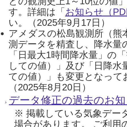
との観測史上1～10位の値
す。詳細は「
お知らせ（PDF
い。（2025年9月17日）
アメダスの松島観測所（熊本
測データを精査し、降水量
「日最大1時間降水量」の「
しての値）」及び「日降水
ての値）」も変更となって
（2025年8月20日）
データ修正の過去のお知
※ 掲載している気象デー
場合があります。 ご利用