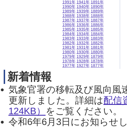
1991年
1941年
1891年
1990年
1940年
1890年
1989年
1939年
1889年
1988年
1938年
1888年
1987年
1937年
1887年
1986年
1936年
1886年
1985年
1935年
1885年
1984年
1934年
1884年
1983年
1933年
1883年
1982年
1932年
1882年
1981年
1931年
1881年
1980年
1930年
1880年
1979年
1929年
1879年
1978年
1928年
1878年
1977年
1927年
1877年
新着情報
気象官署の移転及び風向風
更新しました。詳細は
配信
124KB）
をご覧ください。（2
令和6年6月3日にお知らせし