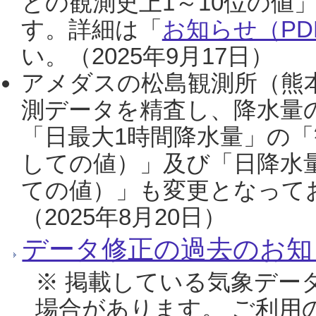
との観測史上1～10位の値
す。詳細は「
お知らせ（PDF
い。（2025年9月17日）
アメダスの松島観測所（熊本
測データを精査し、降水量
「日最大1時間降水量」の「
しての値）」及び「日降水
ての値）」も変更となって
（2025年8月20日）
データ修正の過去のお知
※ 掲載している気象デー
場合があります。 ご利用