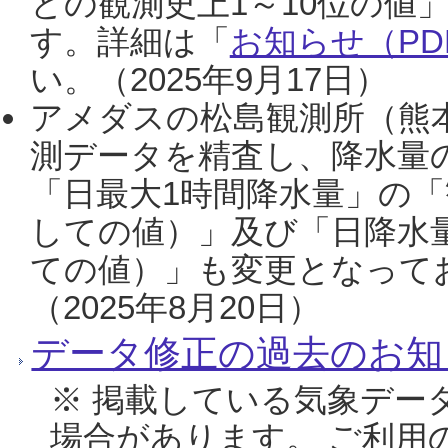
との観測史上1～10位の値
す。詳細は「
お知らせ（PDF
い。（2025年9月17日）
アメダスの松島観測所（熊本
測データを精査し、降水量
「日最大1時間降水量」の「
しての値）」及び「日降水
ての値）」も変更となって
（2025年8月20日）
データ修正の過去のお知
※ 掲載している気象デー
場合があります。 ご利用