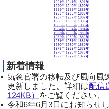
1991年
1941年
1891年
1990年
1940年
1890年
1989年
1939年
1889年
1988年
1938年
1888年
1987年
1937年
1887年
1986年
1936年
1886年
1985年
1935年
1885年
1984年
1934年
1884年
1983年
1933年
1883年
1982年
1932年
1882年
1981年
1931年
1881年
1980年
1930年
1880年
1979年
1929年
1879年
1978年
1928年
1878年
1977年
1927年
1877年
新着情報
気象官署の移転及び風向風
更新しました。詳細は
配信
124KB）
をご覧ください。（2
令和6年6月3日にお知らせし