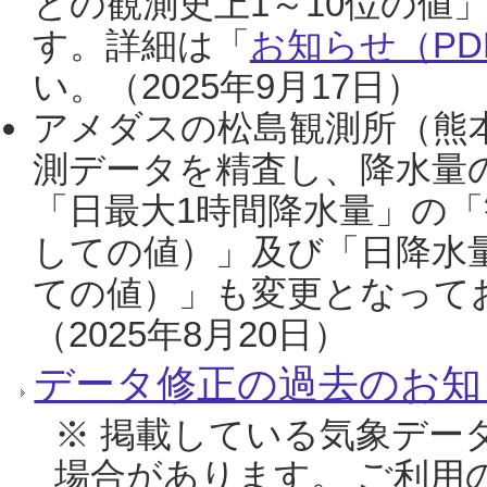
との観測史上1～10位の値
す。詳細は「
お知らせ（PDF
い。（2025年9月17日）
アメダスの松島観測所（熊本
測データを精査し、降水量
「日最大1時間降水量」の「
しての値）」及び「日降水
ての値）」も変更となって
（2025年8月20日）
データ修正の過去のお知
※ 掲載している気象デー
場合があります。 ご利用