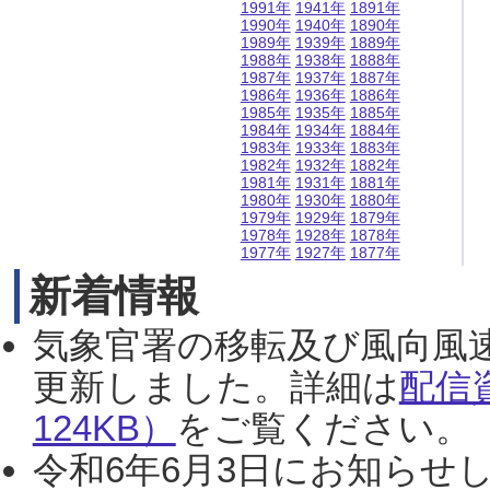
1991年
1941年
1891年
1990年
1940年
1890年
1989年
1939年
1889年
1988年
1938年
1888年
1987年
1937年
1887年
1986年
1936年
1886年
1985年
1935年
1885年
1984年
1934年
1884年
1983年
1933年
1883年
1982年
1932年
1882年
1981年
1931年
1881年
1980年
1930年
1880年
1979年
1929年
1879年
1978年
1928年
1878年
1977年
1927年
1877年
新着情報
気象官署の移転及び風向風
更新しました。詳細は
配信
124KB）
をご覧ください。（2
令和6年6月3日にお知らせし