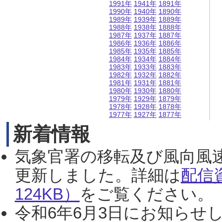
1991年
1941年
1891年
1990年
1940年
1890年
1989年
1939年
1889年
1988年
1938年
1888年
1987年
1937年
1887年
1986年
1936年
1886年
1985年
1935年
1885年
1984年
1934年
1884年
1983年
1933年
1883年
1982年
1932年
1882年
1981年
1931年
1881年
1980年
1930年
1880年
1979年
1929年
1879年
1978年
1928年
1878年
1977年
1927年
1877年
新着情報
気象官署の移転及び風向風
更新しました。詳細は
配信
124KB）
をご覧ください。（2
令和6年6月3日にお知らせし