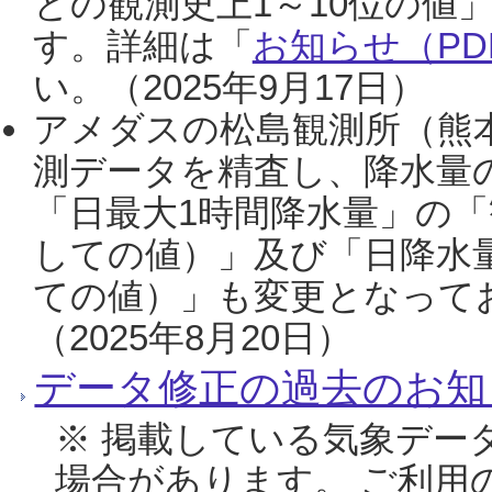
との観測史上1～10位の値
す。詳細は「
お知らせ（PDF
い。（2025年9月17日）
アメダスの松島観測所（熊本
測データを精査し、降水量
「日最大1時間降水量」の「
しての値）」及び「日降水
ての値）」も変更となって
（2025年8月20日）
データ修正の過去のお知
※ 掲載している気象デー
場合があります。 ご利用